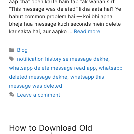
aap chat open karte hain tab tak wahan sirf
“This message was deleted” likha aata hai? Ye
bahut common problem hai — koi bhi apna
bheja hua message kuch seconds mein delete
kar sakta hai, aur aapko …
Read more
Categories
Blog
Tags
notification history se message dekhe
,
whatsapp delete message read app
,
whatsapp
deleted message dekhe
,
whatsapp this
message was deleted
Leave a comment
How to Download Old