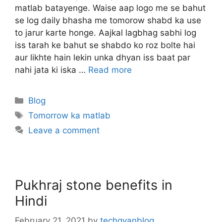
matlab batayenge. Waise aap logo me se bahut
se log daily bhasha me tomorow shabd ka use
to jarur karte honge. Aajkal lagbhag sabhi log
iss tarah ke bahut se shabdo ko roz bolte hai
aur likhte hain lekin unka dhyan iss baat par
nahi jata ki iska …
Read more
Categories
Blog
Tags
Tomorrow ka matlab
Leave a comment
Pukhraj stone benefits in
Hindi
February 21, 2021
by
techgyanblog