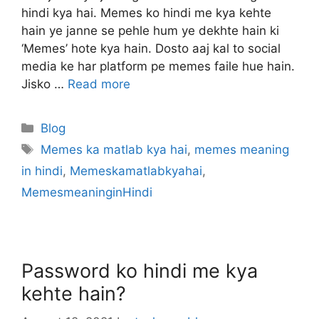
hindi kya hai. Memes ko hindi me kya kehte
hain ye janne se pehle hum ye dekhte hain ki
‘Memes’ hote kya hain. Dosto aaj kal to social
media ke har platform pe memes faile hue hain.
Jisko …
Read more
Categories
Blog
Tags
Memes ka matlab kya hai
,
memes meaning
in hindi
,
Memeskamatlabkyahai
,
MemesmeaninginHindi
Password ko hindi me kya
kehte hain?