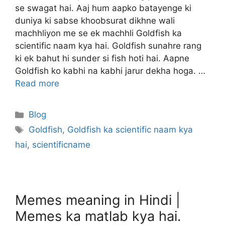
se swagat hai. Aaj hum aapko batayenge ki
duniya ki sabse khoobsurat dikhne wali
machhliyon me se ek machhli Goldfish ka
scientific naam kya hai. Goldfish sunahre rang
ki ek bahut hi sunder si fish hoti hai. Aapne
Goldfish ko kabhi na kabhi jarur dekha hoga. …
Read more
Categories
Blog
Tags
Goldfish
,
Goldfish ka scientific naam kya
hai
,
scientificname
Memes meaning in Hindi |
Memes ka matlab kya hai.