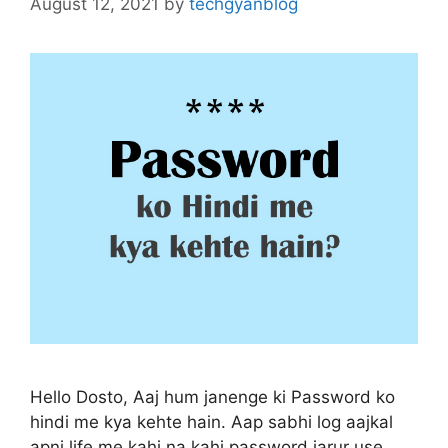
August 12, 2021
by
techgyanblog
Hello Dosto, Aaj hum janenge ki Password ko
hindi me kya kehte hain. Aap sabhi log aajkal
apni life me kahi na kahi password jarur use